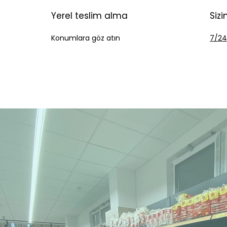
Yerel teslim alma
Siz
Konumlara göz atın
7/24