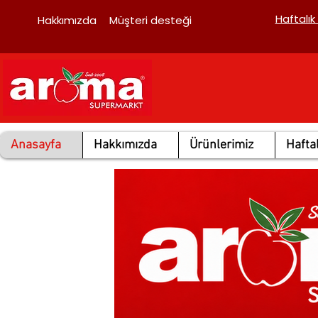
Haftalık
Hakkımızda
Müşteri desteği
Anasayfa
Hakkımızda
Ürünlerimiz
Haftal