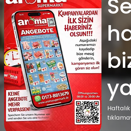
S
ha
bi
ya
Haftalık 
tıklama