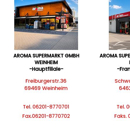
AROMA SUPERMARKT GMBH
AROMA SUP
WEINHEIM
-Hauptfiliale-
-Fra
Freiburgerstr.36
Schwa
69469 Weinheim
646
Tel. 06201-8770701
Tel.
0
Fax.06201-8770702
Faks.