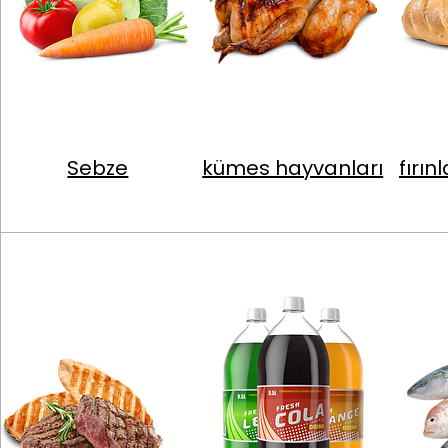
Sebze
kümes hayvanları
fırın