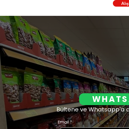
Alı
WHATS
Bültene ve Whatsapp'a a
Email
*