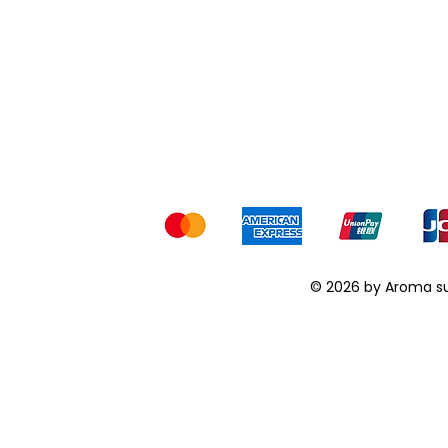
All
Ges
Wir akzeptieren
© 2026 by Aroma s