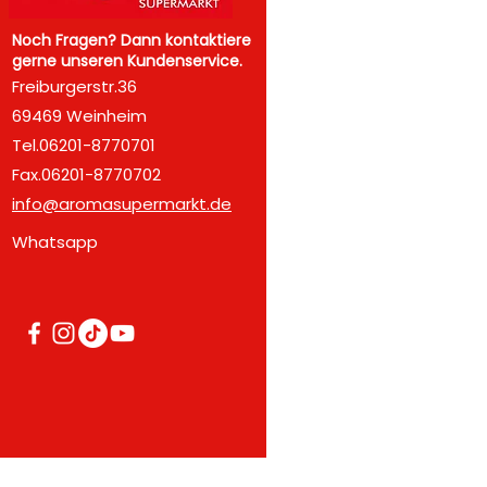
Startseite
Noch Fragen? Dann kontaktiere
gerne unseren Kundenservice.
Über uns
Freiburgerstr.36
69469 Weinheim
Unsere Produkte
Tel.06201-8770701
Angebote
Fax.06201-8770702
Märkte
info@aromasupermarkt.de
Kontakt
Whatsapp
Impressum-Datensc