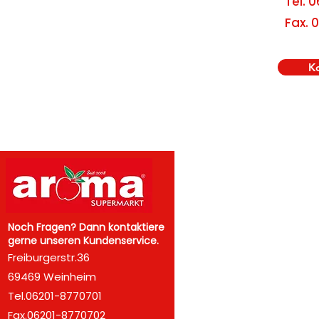
Tel.
0
Fax. 
K
Menü
Startseite
Noch Fragen? Dann kontaktiere
gerne unseren Kundenservice.
Über uns
Freiburgerstr.36
69469 Weinheim
Unsere Produkte
Tel.06201-8770701
Angebote
Fax.06201-8770702